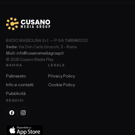
RADIO MASSOLINA S.r.l. — P. IVA 11489861002
Sede:
Via Don Carlo Gnocchi, 3 – Roma
Mail:
info@cusanomediagroup.it
© 2026 Cusano Media Play
NAVIGA
LEGALE
Palinsesto
Privacy Policy
Info e contatti
Cookie Policy
Pubblicità
SEGUICI