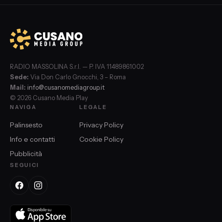
RADIO MASSOLINA S.r.l. — P. IVA 11489861002
Sede:
Via Don Carlo Gnocchi, 3 – Roma
Mail:
info@cusanomediagroup.it
© 2026 Cusano Media Play
NAVIGA
LEGALE
Palinsesto
Privacy Policy
Info e contatti
Cookie Policy
Pubblicità
SEGUICI