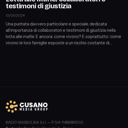
testimoni di giustizia
12/05/2024
Una puntata davvero particolare e speciale, dedicata
all’importanza di collaboratori e testimoni di giustizia nella
lotta alle mafie. E ancora: come vivono? E soprattutto: come
vivono le loro famiglie esposte a un rischio costante di
vendetta da parte della criminalità organizzata? Ospite in
esclusiva l’ex boss della ‘Ndrangheta Luigi Bonaventura oggi
collaboratore di giustizia.
RADIO MASSOLINA S.r.l. — P. IVA 11489861002