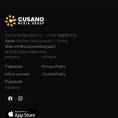
RADIO MASSOLINA S.r.l. — P. IVA 11489861002
Sede:
Via Don Carlo Gnocchi, 3 – Roma
Mail:
info@cusanomediagroup.it
© 2026 Cusano Media Play
NAVIGA
LEGALE
Palinsesto
Privacy Policy
Info e contatti
Cookie Policy
Pubblicità
SEGUICI