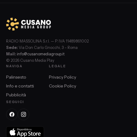
RADIO MASSOLINA S.r.l. — P. IVA 11489861002
Sede:
Via Don Carlo Gnocchi, 3 – Roma
Mail:
info@cusanomediagroup.it
© 2026 Cusano Media Play
NAVIGA
LEGALE
Palinsesto
Privacy Policy
Info e contatti
Cookie Policy
Pubblicità
SEGUICI