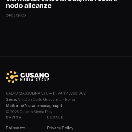
nodo alleanze
24/02/2025
RADIO MASSOLINA S.r.l. — P. IVA 11489861002
Sede:
Via Don Carlo Gnocchi, 3 – Roma
Mail:
info@cusanomediagroup.it
© 2026 Cusano Media Play
NAVIGA
LEGALE
Palinsesto
Privacy Policy