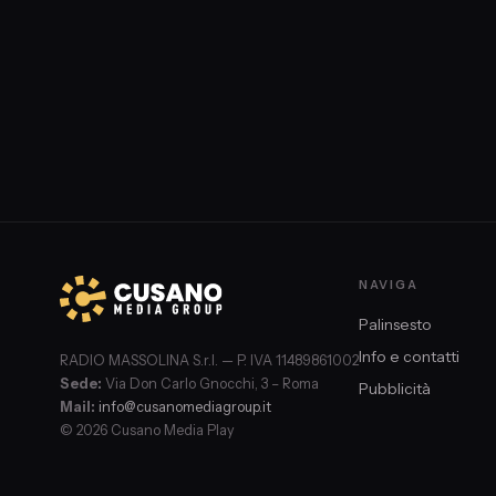
NAVIGA
Palinsesto
Info e contatti
RADIO MASSOLINA S.r.l. — P. IVA 11489861002
Sede:
Via Don Carlo Gnocchi, 3 – Roma
Pubblicità
Mail:
info@cusanomediagroup.it
© 2026 Cusano Media Play