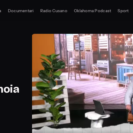
a
Documentari
Radio Cusano
Oklahoma Podcast
Sport
noia