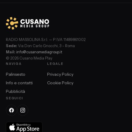
RADIO MASSOLINA S.r.l. — P. IVA 11489861002
Sede:
Via Don Carlo Gnocchi, 3 – Roma
Mail:
info@cusanomediagroup.it
© 2026 Cusano Media Play
NAVIGA
LEGALE
Palinsesto
Privacy Policy
Info e contatti
Cookie Policy
Pubblicità
SEGUICI