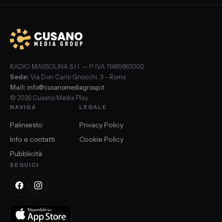
RADIO MASSOLINA S.r.l. — P. IVA 11489861002
Sede:
Via Don Carlo Gnocchi, 3 – Roma
Mail:
info@cusanomediagroup.it
© 2026 Cusano Media Play
NAVIGA
LEGALE
Palinsesto
Privacy Policy
Info e contatti
Cookie Policy
Pubblicità
SEGUICI