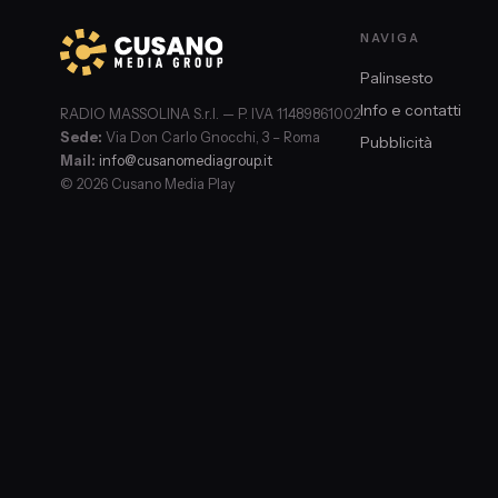
NAVIGA
Palinsesto
Info e contatti
RADIO MASSOLINA S.r.l. — P. IVA 11489861002
Sede:
Via Don Carlo Gnocchi, 3 – Roma
Pubblicità
Mail:
info@cusanomediagroup.it
© 2026 Cusano Media Play