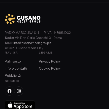
RADIO MASSOLINA S.r.l. — P. IVA 11489861002
Sede:
Via Don Carlo Gnocchi, 3 – Roma
Mail:
info@cusanomediagroup.it
© 2026 Cusano Media Play
NAVIGA
LEGALE
Palinsesto
Privacy Policy
Info e contatti
Cookie Policy
Pubblicità
SEGUICI