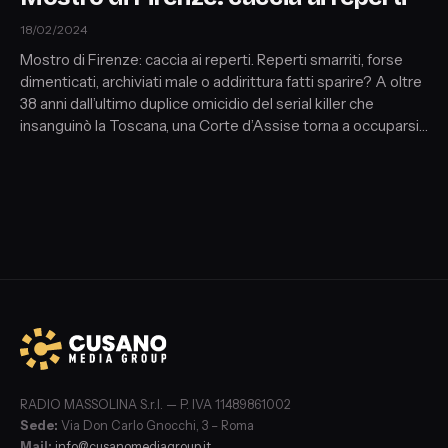
18/02/2024
Mostro di Firenze: caccia ai reperti. Reperti smarriti, forse
dimenticati, archiviati male o addirittura fatti sparire? A oltre
38 anni dall’ultimo duplice omicidio del serial killer che
insanguinò la Toscana, una Corte d’Assise torna a occuparsi
del mistero dei misteri.
RADIO MASSOLINA S.r.l. — P. IVA 11489861002
Sede:
Via Don Carlo Gnocchi, 3 – Roma
Mail:
info@cusanomediagroup.it