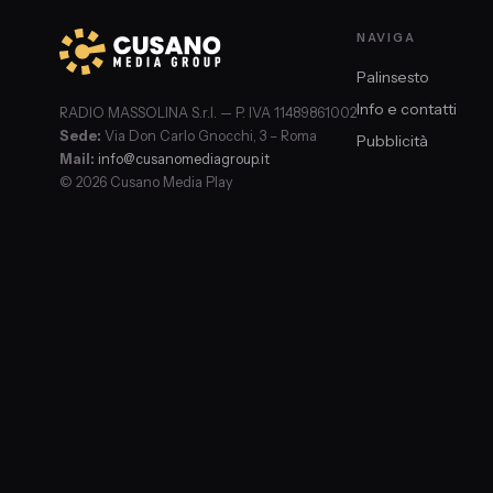
NAVIGA
Palinsesto
Info e contatti
RADIO MASSOLINA S.r.l. — P. IVA 11489861002
Sede:
Via Don Carlo Gnocchi, 3 – Roma
Pubblicità
Mail:
info@cusanomediagroup.it
© 2026 Cusano Media Play