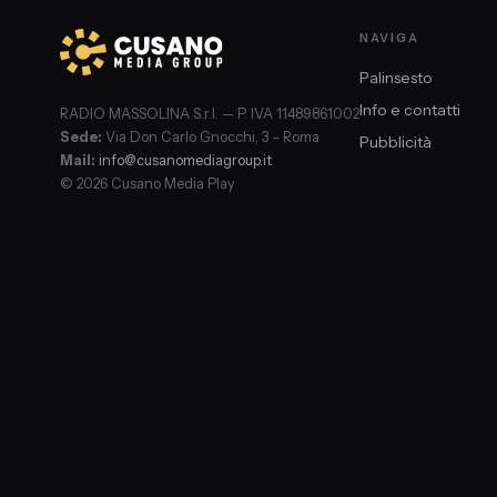
NAVIGA
Palinsesto
Info e contatti
RADIO MASSOLINA S.r.l. — P. IVA 11489861002
Sede:
Via Don Carlo Gnocchi, 3 – Roma
Pubblicità
Mail:
info@cusanomediagroup.it
© 2026 Cusano Media Play