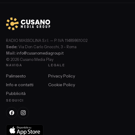
RADIO MASSOLINA S.r.l. — P. IVA 11489861002
Sede:
Via Don Carlo Gnocchi, 3 – Roma
Mail:
info@cusanomediagroup.it
© 2026 Cusano Media Play
NAVIGA
LEGALE
Palinsesto
Privacy Policy
Info e contatti
Cookie Policy
Pubblicità
SEGUICI