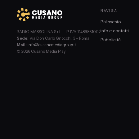
NAVIGA
Palinsesto
Info e contatti
RADIO MASSOLINA S.r.l. — P. IVA 11489861002
Sede:
Via Don Carlo Gnocchi, 3 – Roma
Pubblicità
Mail:
info@cusanomediagroup.it
© 2026 Cusano Media Play