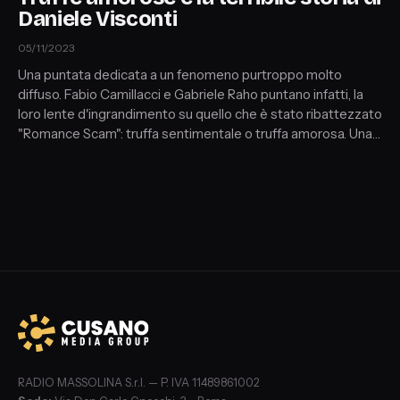
Daniele Visconti
05/11/2023
Una puntata dedicata a un fenomeno purtroppo molto
diffuso. Fabio Camillacci e Gabriele Raho puntano infatti, la
loro lente d'ingrandimento su quello che è stato ribattezzato
"Romance Scam": truffa sentimentale o truffa amorosa. Una
forma particolare di cyber- truffa, di raggiro volto
all’ottenimento illecito di denaro, utilizzando internet come
mezzo privilegiato di interazione con la vittima.
RADIO MASSOLINA S.r.l. — P. IVA 11489861002