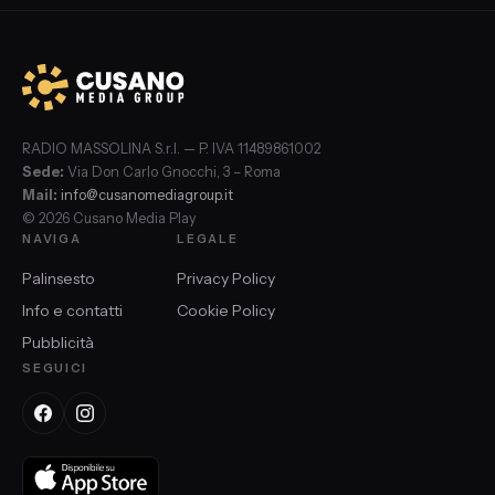
RADIO MASSOLINA S.r.l. — P. IVA 11489861002
Sede:
Via Don Carlo Gnocchi, 3 – Roma
Mail:
info@cusanomediagroup.it
© 2026 Cusano Media Play
NAVIGA
LEGALE
Palinsesto
Privacy Policy
Info e contatti
Cookie Policy
Pubblicità
SEGUICI