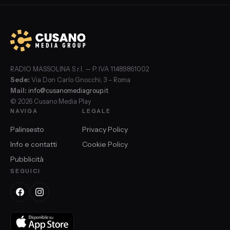
RADIO MASSOLINA S.r.l. — P. IVA 11489861002
Sede:
Via Don Carlo Gnocchi, 3 – Roma
Mail:
info@cusanomediagroup.it
© 2026 Cusano Media Play
NAVIGA
LEGALE
Palinsesto
Privacy Policy
Info e contatti
Cookie Policy
Pubblicità
SEGUICI