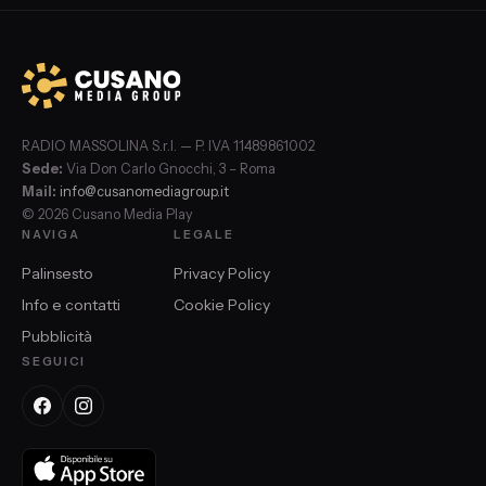
RADIO MASSOLINA S.r.l. — P. IVA 11489861002
Sede:
Via Don Carlo Gnocchi, 3 – Roma
Mail:
info@cusanomediagroup.it
© 2026 Cusano Media Play
NAVIGA
LEGALE
Palinsesto
Privacy Policy
Info e contatti
Cookie Policy
Pubblicità
SEGUICI