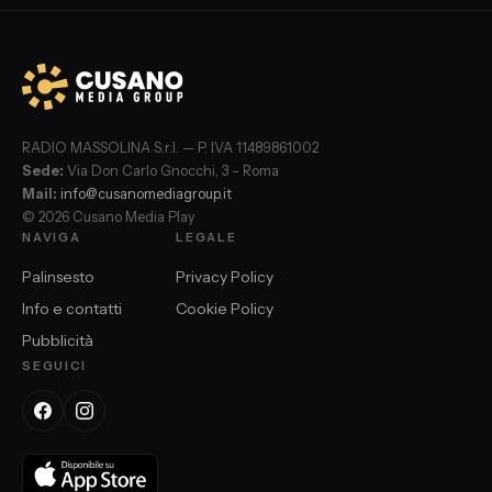
RADIO MASSOLINA S.r.l. — P. IVA 11489861002
Sede:
Via Don Carlo Gnocchi, 3 – Roma
Mail:
info@cusanomediagroup.it
© 2026 Cusano Media Play
NAVIGA
LEGALE
Palinsesto
Privacy Policy
Info e contatti
Cookie Policy
Pubblicità
SEGUICI