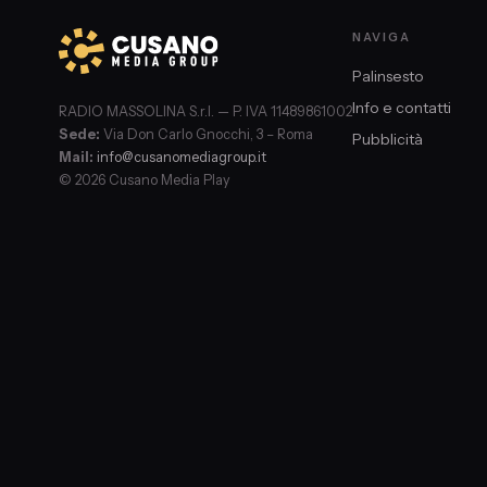
NAVIGA
Palinsesto
Info e contatti
RADIO MASSOLINA S.r.l. — P. IVA 11489861002
Sede:
Via Don Carlo Gnocchi, 3 – Roma
Pubblicità
Mail:
info@cusanomediagroup.it
© 2026 Cusano Media Play