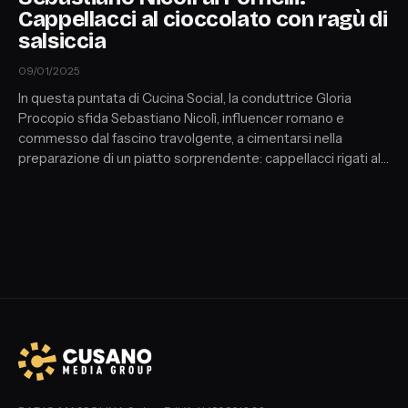
Cappellacci al cioccolato con ragù di
salsiccia
09/01/2025
In questa puntata di Cucina Social, la conduttrice Gloria
Procopio sfida Sebastiano Nicolì, influencer romano e
commesso dal fascino travolgente, a cimentarsi nella
preparazione di un piatto sorprendente: cappellacci rigati al
cioccolato ripieni di ragù di salsiccia su crema di parmigiano.
Ma c'è un problema: Sebastiano, più abituato a ricevere
attenzioni che a corteggiare, è totalmente inesperto in
cucina e confessa che al primo appuntamento sarebbe
capace di offrire anche una pizza surgelata!