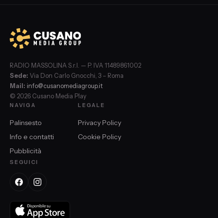
RADIO MASSOLINA S.r.l. — P. IVA 11489861002
Sede:
Via Don Carlo Gnocchi, 3 – Roma
Mail:
info@cusanomediagroup.it
© 2026 Cusano Media Play
NAVIGA
LEGALE
Palinsesto
Privacy Policy
Info e contatti
Cookie Policy
Pubblicità
SEGUICI