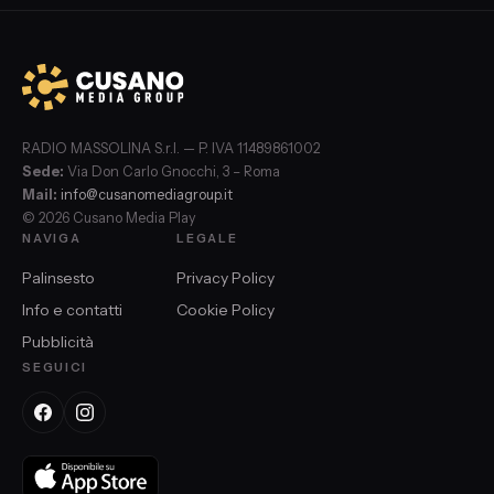
RADIO MASSOLINA S.r.l. — P. IVA 11489861002
Sede:
Via Don Carlo Gnocchi, 3 – Roma
Mail:
info@cusanomediagroup.it
© 2026 Cusano Media Play
NAVIGA
LEGALE
Palinsesto
Privacy Policy
Info e contatti
Cookie Policy
Pubblicità
SEGUICI