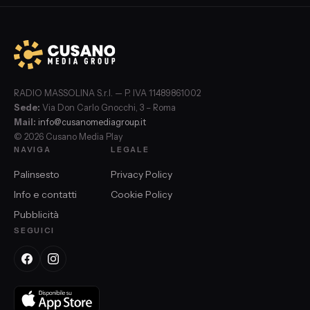
RADIO MASSOLINA S.r.l. — P. IVA 11489861002
Sede:
Via Don Carlo Gnocchi, 3 – Roma
Mail:
info@cusanomediagroup.it
© 2026 Cusano Media Play
NAVIGA
LEGALE
Palinsesto
Privacy Policy
Info e contatti
Cookie Policy
Pubblicità
SEGUICI