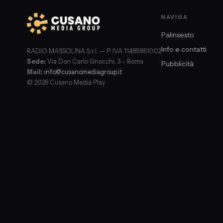
NAVIGA
Palinsesto
Info e contatti
RADIO MASSOLINA S.r.l. — P. IVA 11489861002
Sede:
Via Don Carlo Gnocchi, 3 – Roma
Pubblicità
Mail:
info@cusanomediagroup.it
© 2026 Cusano Media Play