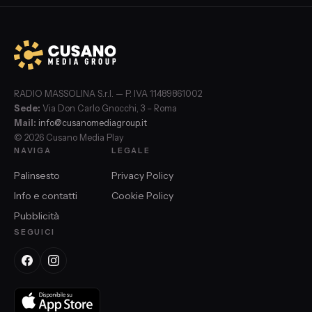
RADIO MASSOLINA S.r.l. — P. IVA 11489861002
Sede:
Via Don Carlo Gnocchi, 3 – Roma
Mail:
info@cusanomediagroup.it
© 2026 Cusano Media Play
NAVIGA
LEGALE
Palinsesto
Privacy Policy
Info e contatti
Cookie Policy
Pubblicità
SEGUICI