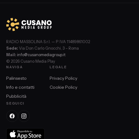
RADIO MASSOLINA S.r.l. — P. IVA 11489861002
Sede:
Via Don Carlo Gnocchi, 3 – Roma
Mail:
info@cusanomediagroup.it
© 2026 Cusano Media Play
NAVIGA
LEGALE
Palinsesto
Privacy Policy
Info e contatti
Cookie Policy
Pubblicità
SEGUICI