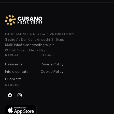
RADIO MASSOLINA S.r.l. — P. IVA 11489861002
Sede:
Via Don Carlo Gnocchi, 3 – Roma
Mail:
info@cusanomediagroup.it
© 2026 Cusano Media Play
NAVIGA
LEGALE
Palinsesto
Privacy Policy
Info e contatti
Cookie Policy
Pubblicità
SEGUICI