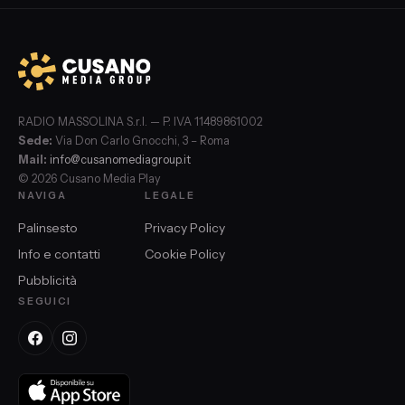
RADIO MASSOLINA S.r.l. — P. IVA 11489861002
Sede:
Via Don Carlo Gnocchi, 3 – Roma
Mail:
info@cusanomediagroup.it
© 2026 Cusano Media Play
NAVIGA
LEGALE
Palinsesto
Privacy Policy
Info e contatti
Cookie Policy
Pubblicità
SEGUICI