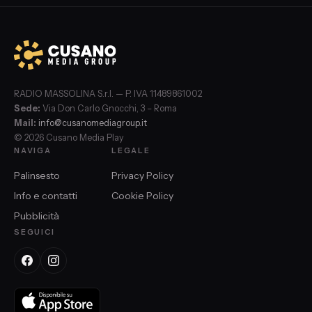
RADIO MASSOLINA S.r.l. — P. IVA 11489861002
Sede:
Via Don Carlo Gnocchi, 3 – Roma
Mail:
info@cusanomediagroup.it
© 2026 Cusano Media Play
NAVIGA
LEGALE
Palinsesto
Privacy Policy
Info e contatti
Cookie Policy
Pubblicità
SEGUICI