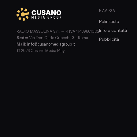
NAVIGA
Palinsesto
Info e contatti
RADIO MASSOLINA S.r.l. — P. IVA 11489861002
Sede:
Via Don Carlo Gnocchi, 3 – Roma
Pubblicità
Mail:
info@cusanomediagroup.it
© 2026 Cusano Media Play