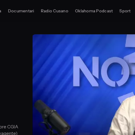
a
Documentari
Radio Cusano
Oklahoma Podcast
Sport
ttore CGIA
alvagente)