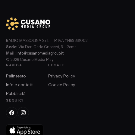
RADIO MASSOLINA S.r.l. — P. IVA 11489861002
Sede:
Via Don Carlo Gnocchi, 3 – Roma
Mail:
info@cusanomediagroup.it
© 2026 Cusano Media Play
NAVIGA
LEGALE
Palinsesto
Privacy Policy
Info e contatti
Cookie Policy
Pubblicità
SEGUICI