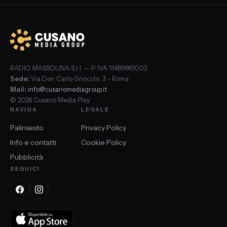
RADIO MASSOLINA S.r.l. — P. IVA 11489861002
Sede:
Via Don Carlo Gnocchi, 3 – Roma
Mail:
info@cusanomediagroup.it
© 2026 Cusano Media Play
NAVIGA
LEGALE
Palinsesto
Privacy Policy
Info e contatti
Cookie Policy
Pubblicità
SEGUICI