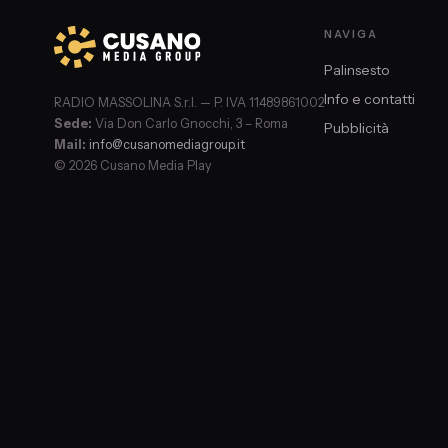
NAVIGA
Palinsesto
Info e contatti
RADIO MASSOLINA S.r.l. — P. IVA 11489861002
Sede:
Via Don Carlo Gnocchi, 3 – Roma
Pubblicità
Mail:
info@cusanomediagroup.it
© 2026 Cusano Media Play