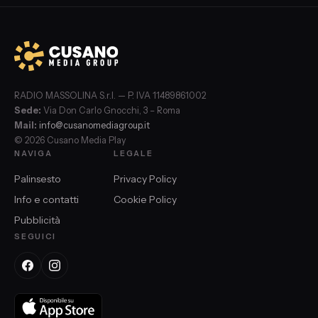
RADIO MASSOLINA S.r.l. — P. IVA 11489861002
Sede:
Via Don Carlo Gnocchi, 3 – Roma
Mail:
info@cusanomediagroup.it
© 2026 Cusano Media Play
NAVIGA
LEGALE
Palinsesto
Privacy Policy
Info e contatti
Cookie Policy
Pubblicità
SEGUICI