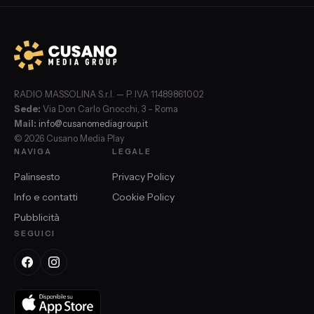
RADIO MASSOLINA S.r.l. — P. IVA 11489861002
Sede:
Via Don Carlo Gnocchi, 3 – Roma
Mail:
info@cusanomediagroup.it
© 2026 Cusano Media Play
NAVIGA
LEGALE
Palinsesto
Privacy Policy
Info e contatti
Cookie Policy
Pubblicità
SEGUICI