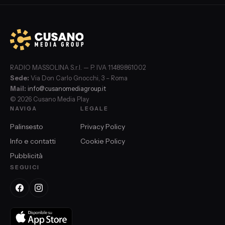
RADIO MASSOLINA S.r.l. — P. IVA 11489861002
Sede:
Via Don Carlo Gnocchi, 3 – Roma
Mail:
info@cusanomediagroup.it
© 2026 Cusano Media Play
NAVIGA
LEGALE
Palinsesto
Privacy Policy
Info e contatti
Cookie Policy
Pubblicità
SEGUICI