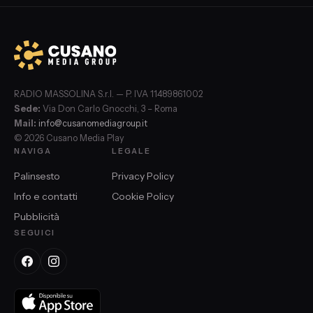
RADIO MASSOLINA S.r.l. — P. IVA 11489861002
Sede:
Via Don Carlo Gnocchi, 3 – Roma
Mail:
info@cusanomediagroup.it
© 2026 Cusano Media Play
NAVIGA
LEGALE
Palinsesto
Privacy Policy
Info e contatti
Cookie Policy
Pubblicità
SEGUICI