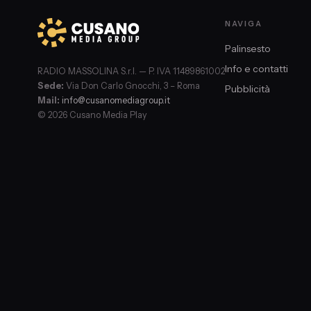
NAVIGA
Palinsesto
Info e contatti
RADIO MASSOLINA S.r.l. — P. IVA 11489861002
Sede:
Via Don Carlo Gnocchi, 3 – Roma
Pubblicità
Mail:
info@cusanomediagroup.it
© 2026 Cusano Media Play