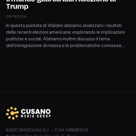
Trump
08/11/2024
In questa puntata di Walden abbiamo analizzato i risultati
delle recenti elezioni americane, esplorando le implicazioni
politiche e sociali. Abbiamo inoltre discusso il tema
dell'immigrazione di massa e le problematiche connesse,
con uno sguardo ai contesti di conflitto come l'Ucraina e la
crisi in Medio Oriente. Tra gli ospiti: Gianni Alemanno, Silvia
Sardone, Eddine Abouabib Saif, Giorgio Bozzo, Federico
Rampini, Dino Giarrusso e Francesca Ronchin.
RADIO MASSOLINA S.r.l. — P. IVA 11489861002