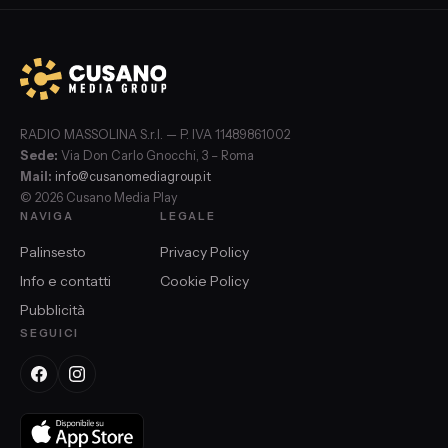
RADIO MASSOLINA S.r.l. — P. IVA 11489861002
Sede:
Via Don Carlo Gnocchi, 3 – Roma
Mail:
info@cusanomediagroup.it
© 2026 Cusano Media Play
NAVIGA
LEGALE
Palinsesto
Privacy Policy
Info e contatti
Cookie Policy
Pubblicità
SEGUICI