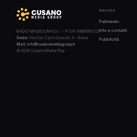
NAVIGA
Palinsesto
Info e contatti
RADIO MASSOLINA S.r.l. — P. IVA 11489861002
Sede:
Via Don Carlo Gnocchi, 3 – Roma
Pubblicità
Mail:
info@cusanomediagroup.it
© 2026 Cusano Media Play