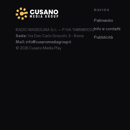
NAVIGA
Palinsesto
Info e contatti
RADIO MASSOLINA S.r.l. — P. IVA 11489861002
Sede:
Via Don Carlo Gnocchi, 3 – Roma
Pubblicità
Mail:
info@cusanomediagroup.it
© 2026 Cusano Media Play