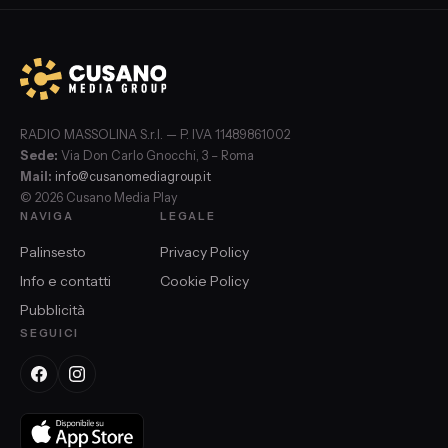
RADIO MASSOLINA S.r.l. — P. IVA 11489861002
Sede:
Via Don Carlo Gnocchi, 3 – Roma
Mail:
info@cusanomediagroup.it
© 2026 Cusano Media Play
NAVIGA
LEGALE
Palinsesto
Privacy Policy
Info e contatti
Cookie Policy
Pubblicità
SEGUICI