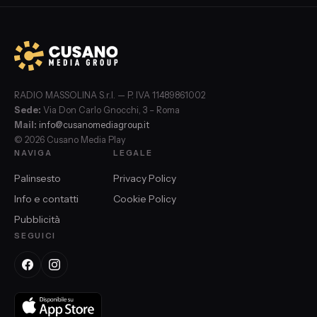
RADIO MASSOLINA S.r.l. — P. IVA 11489861002
Sede:
Via Don Carlo Gnocchi, 3 – Roma
Mail:
info@cusanomediagroup.it
© 2026 Cusano Media Play
NAVIGA
LEGALE
Palinsesto
Privacy Policy
Info e contatti
Cookie Policy
Pubblicità
SEGUICI