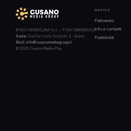
NAVIGA
Palinsesto
Info e contatti
RADIO MASSOLINA S.r.l. — P. IVA 11489861002
Sede:
Via Don Carlo Gnocchi, 3 – Roma
Pubblicità
Mail:
info@cusanomediagroup.it
© 2026 Cusano Media Play