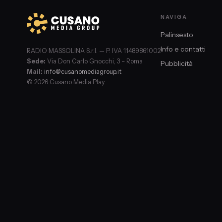
NAVIGA
Palinsesto
Info e contatti
RADIO MASSOLINA S.r.l. — P. IVA 11489861002
Sede:
Via Don Carlo Gnocchi, 3 – Roma
Pubblicità
Mail:
info@cusanomediagroup.it
© 2026 Cusano Media Play